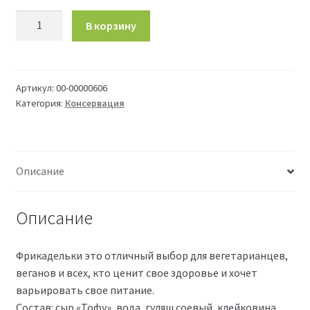
Количество
В корзину
товара
Фрикадельки
в
бульоне
Артикул:
00-00000606
Категория:
Консервация
Vego
500
г
Описание
Описание
Фрикадельки это отличный выбор для вегетарианцев,
веганов и всех, кто ценит свое здоровье и хочет
варьировать свое питание.
Состав: сыр «Тофу», вода, гуляш соевый, клейковина