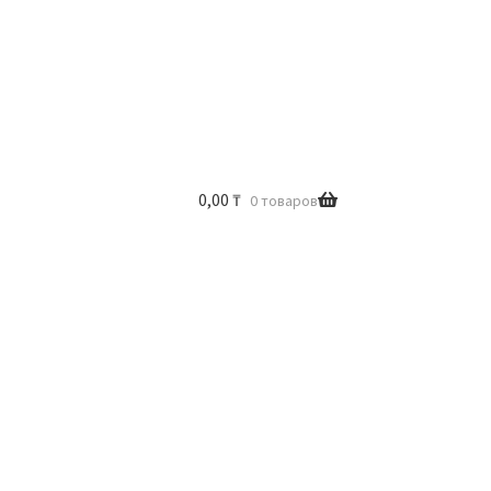
0,00
₸
0 товаров