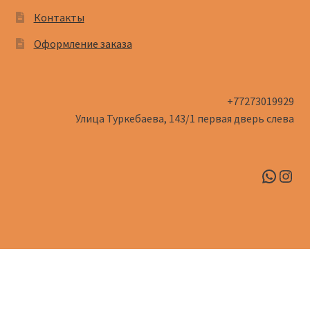
Контакты
Оформление заказа
+77273019929
Улица Туркебаева, 143/1​ первая дверь слева
Whats
Inst