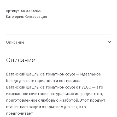
в
томатном
Артикул:
00-00000966
Категория:
Консервация
соусе
Vego
ж/
б
Описание
300
г
Описание
Веганский шашлык в томатном соусе — Идеальное
блюдо для вегетарианцев и постящихся
Веганский шашлык в томатном соусе от VEGO — это
изысканное сочетание натуральных ингредиентов,
приготовленное с любовью и заботой. Этот продукт
станет настоящим открытием для тех, кто
предпочитает