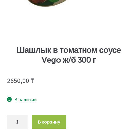
Шашлык в томатном соусе
Vego ж/б 300 г
2650,00
₸
В наличии
Количество
В корзину
товара
Шашлык