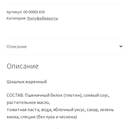
жаренный
VF
Артикул:
00-00001426
Категория:
Полуфабрикаты
(8
кусков)
Описание
Описание
Шашлык жаренный
СОСТАВ: Пшеничный белок (глютен), соевый соус,
растительное масло,
томатная паста, вода, яблочный уксус, сахар, зелень
кинза, специи (без лука и чеснока)