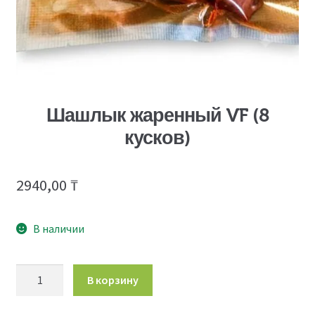
Шашлык жаренный VF (8
кусков)
2940,00
₸
В наличии
Количество
В корзину
товара
Шашлык