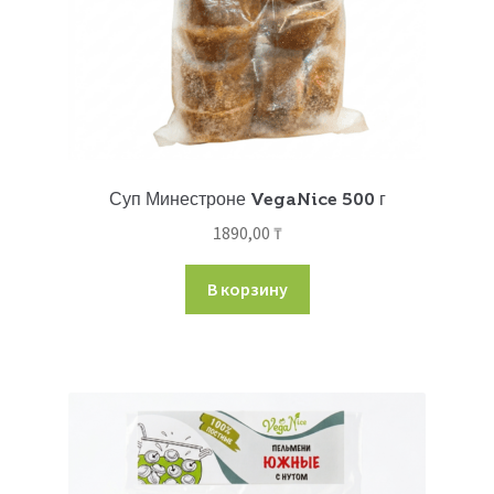
Суп Минестроне VegaNice 500 г
1890,00
₸
В корзину