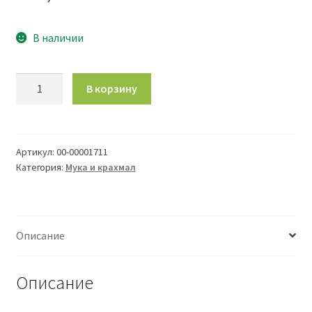
В наличии
Количество
В корзину
товара
Мука
гречневая
10
Артикул:
00-00001711
Категория:
Мука и крахмал
кг
Qazyna
Описание
Описание