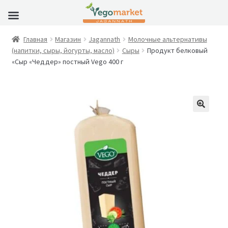
Главная
Магазин
Jagannath
Молочные альтернативы
(напитки, сыры, йогурты, масло)
Сыры
Продукт белковый
«Сыр «Чеддер» постный Vego 400 г