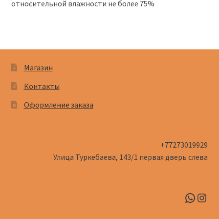
относительной влажности не более 75%
Магазин
Контакты
Оформление заказа
+77273019929
Улица Туркебаева, 143/1​ первая дверь слева
Whats
Inst