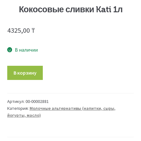
Кокосовые сливки Kati 1л
4325,00
₸
В наличии
Количество
В корзину
товара
Кокосовые
сливки
Kati
Артикул:
00-00002881
Категория:
Молочные альтернативы (напитки, сыры,
1л
йогурты, масло)