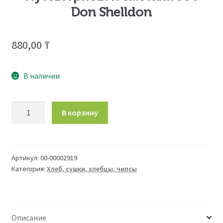
Don Shelldon
880,00
₸
В наличии
Количество
В корзину
товара
Нутсы
грибы
и
Артикул:
00-00002919
Категория:
Хлеб, сушки, хлебцы, чипсы
сметана
50
г
Don
Описание
Shelldon