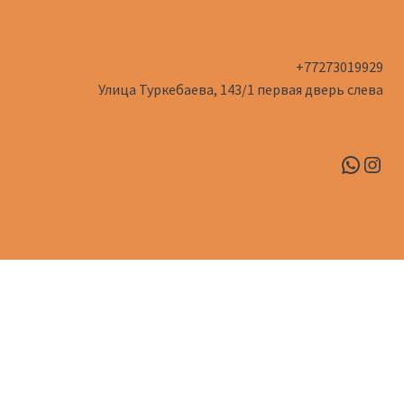
+77273019929
Улица Туркебаева, 143/1​ первая дверь слева
Whats
Inst